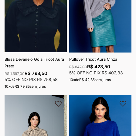
Blusa Devaneio Gola Tricot Aura
Pullover Tricot Aura Cinza
Preto
R$ 423,50
R$ 847,00
5% OFF NO PIX
R$ 402,33
R$ 798,50
R$ 1.597,00
5% OFF NO PIX
R$ 758,58
10x
de
R$ 42,35
sem juros
10x
de
R$ 79,85
sem juros
Adicionar à lista de desejos
Adici