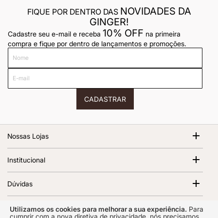
NOVIDADES DA
FIQUE POR DENTRO DAS
GINGER!
10% OFF
Cadastre seu e-mail e receba
na primeira
compra e fique por dentro de lançamentos e promoções.
Nome
E-
mail
CADASTRAR
Nossas Lojas
Shopping Cidade Jardim
Institucional
Av. Magalhães de Castro, 12000 - Morumbi São Paulo - SP,
05676-120 | 1º Piso
Sobre Nós
Dúvidas
Abrir no Google Maps
Ver todas as lojas
Termos de Uso
Política de Frete
Política de Privacidade
Atendimento
Utilizamos os cookies para melhorar a sua experiência.
Para
Trocas e Devoluções
cumprir com a nova diretiva de privacidade, nós precisamos
Regulamento e Promoções