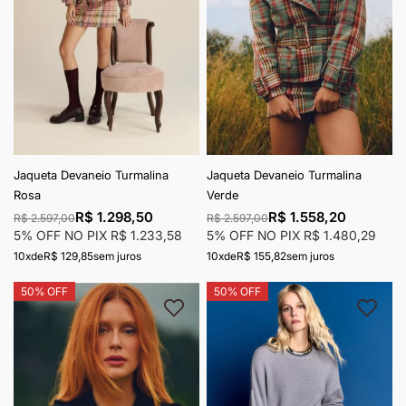
Jaqueta Devaneio Turmalina
Jaqueta Devaneio Turmalina
Rosa
Verde
R$ 1.298,50
R$ 1.558,20
R$ 2.597,00
R$ 2.597,00
5% OFF NO PIX
R$ 1.233,58
5% OFF NO PIX
R$ 1.480,29
10x
de
R$ 129,85
sem juros
10x
de
R$ 155,82
sem juros
50% OFF
50% OFF
Adicionar à lista de desejos
Adici