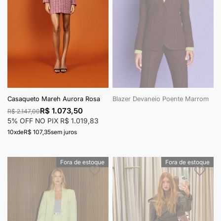
Casaqueto Mareh Aurora Rosa
Blazer Devaneio Poente Marrom
R$ 1.073,50
R$ 2.147,00
5% OFF NO PIX
R$ 1.019,83
10x
de
R$ 107,35
sem juros
Fora de estoque
Fora de estoque
Adicionar à lista de desejos
Adici