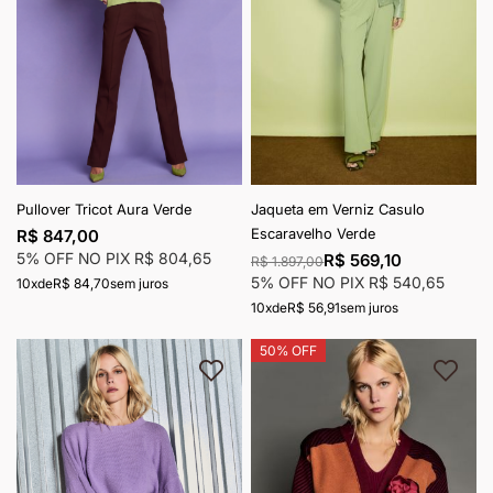
Pullover Tricot Aura Verde
Jaqueta em Verniz Casulo
Escaravelho Verde
R$ 847,00
5% OFF NO PIX
R$ 804,65
R$ 569,10
R$ 1.897,00
5% OFF NO PIX
R$ 540,65
10x
de
R$ 84,70
sem juros
10x
de
R$ 56,91
sem juros
50% OFF
Adicionar à lista de desejos
Adici