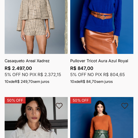
Casaqueto Areal Xadrez
Pullover Tricot Aura Azul Royal
R$ 2.497,00
R$ 847,00
5% OFF NO PIX
R$ 2.372,15
5% OFF NO PIX
R$ 804,65
10x
de
R$ 249,70
sem juros
10x
de
R$ 84,70
sem juros
50% OFF
50% OFF
Adicionar à lista de desejos
Adici