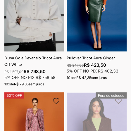
Blusa Gola Devaneio Tricot Aura
Pullover Tricot Aura Ginger
Off White
R$ 423,50
R$ 847,00
5% OFF NO PIX
R$ 402,33
R$ 798,50
R$ 1.597,00
5% OFF NO PIX
R$ 758,58
10x
de
R$ 42,35
sem juros
10x
de
R$ 79,85
sem juros
50% OFF
Fora de estoque
Adicionar à lista de desejos
Adici