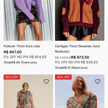
Pullover Tricot Aura Lilas
Cardigan Tricot Devaneio Aura
Multicolor
R$ 847,00
5% OFF NO PIX
R$ 804,65
R$ 673,50
R$ 1.347,00
5% OFF NO PIX
R$ 639,83
10x
de
R$ 84,70
sem juros
10x
de
R$ 67,35
sem juros
50% OFF
40% OFF
Adicionar à lista de desejos
Adici