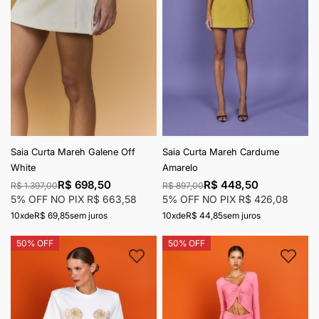
Saia Curta Mareh Galene Off
Saia Curta Mareh Cardume
White
Amarelo
R$ 698,50
R$ 448,50
R$ 1.397,00
R$ 897,00
5% OFF NO PIX
R$ 663,58
5% OFF NO PIX
R$ 426,08
10x
de
R$ 69,85
sem juros
10x
de
R$ 44,85
sem juros
50% OFF
50% OFF
Adicionar à lista de desejos
Adici