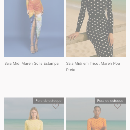
Saia Midi Mareh Solis Estampa
Saia Midi em Tricot Mareh Poá
Preta
Fora de estoque
Fora de estoque
Adicionar à lista de desejos
Adici