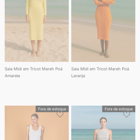
Saia Midi em Tricot Mareh Poá
Saia Midi em Tricot Mareh Poá
Amarela
Laranja
Fora de estoque
Fora de estoque
Adicionar à lista de desejos
Adici