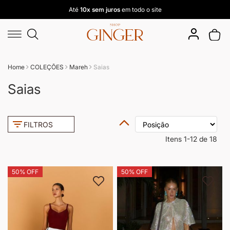
Até
10x sem juros
em todo o site
Pular
Buscar
para
Meu 
o
conteúdo
Home
COLEÇÕES
Mareh
Saias
Saias
Definir
FILTROS
Direção
Decrescente
Itens
1
-
12
de
18
50% OFF
50% OFF
Adicionar à lista de desejos
Adici