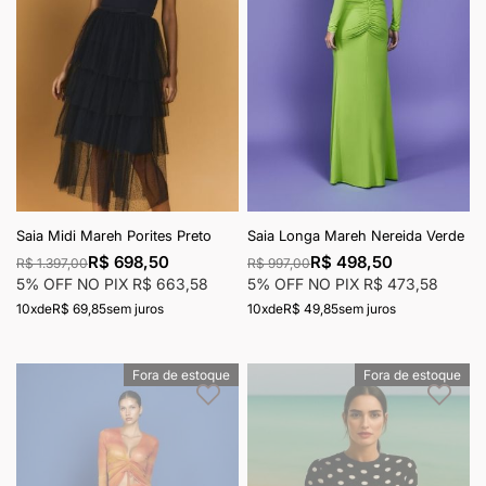
Saia Midi Mareh Porites Preto
Saia Longa Mareh Nereida Verde
R$ 698,50
R$ 498,50
R$ 1.397,00
R$ 997,00
5% OFF NO PIX
R$ 663,58
5% OFF NO PIX
R$ 473,58
10x
de
R$ 69,85
sem juros
10x
de
R$ 49,85
sem juros
Fora de estoque
Fora de estoque
Adicionar à lista de desejos
Adici