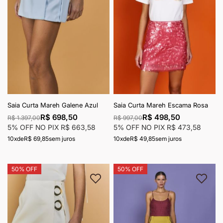
Saia Curta Mareh Galene Azul
Saia Curta Mareh Escama Rosa
R$ 698,50
R$ 498,50
R$ 1.397,00
R$ 997,00
5% OFF NO PIX
R$ 663,58
5% OFF NO PIX
R$ 473,58
10x
de
R$ 69,85
sem juros
10x
de
R$ 49,85
sem juros
50% OFF
50% OFF
Adicionar à lista de desejos
Adici