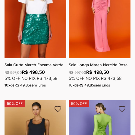
Saia Curta Mareh Escama Verde
Saia Longa Mareh Nereida Rosa
R$ 498,50
R$ 498,50
R$ 997,00
R$ 997,00
5% OFF NO PIX
R$ 473,58
5% OFF NO PIX
R$ 473,58
10x
de
R$ 49,85
sem juros
10x
de
R$ 49,85
sem juros
50% OFF
50% OFF
Adicionar à lista de desejos
Adici