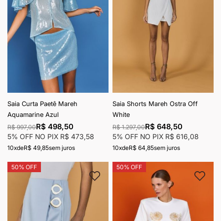
Saia Curta Paetê Mareh
Saia Shorts Mareh Ostra Off
Aquamarine Azul
White
R$ 498,50
R$ 648,50
R$ 997,00
R$ 1.297,00
5% OFF NO PIX
R$ 473,58
5% OFF NO PIX
R$ 616,08
10x
de
R$ 49,85
sem juros
10x
de
R$ 64,85
sem juros
50% OFF
50% OFF
Adicionar à lista de desejos
Adici