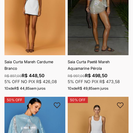
Saia Curta Mareh Cardume
Saia Curta Paetê Mareh
Branco
Aquamarine Pérola
R$ 448,50
R$ 498,50
R$ 897,00
R$ 997,00
5% OFF NO PIX
R$ 426,08
5% OFF NO PIX
R$ 473,58
10x
de
R$ 44,85
sem juros
10x
de
R$ 49,85
sem juros
50% OFF
50% OFF
Adicionar à lista de desejos
Adici