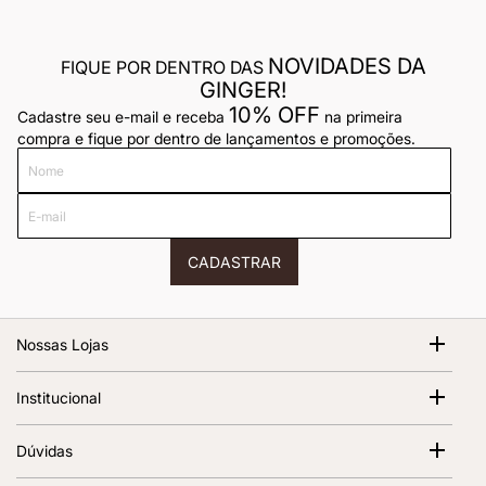
NOVIDADES DA
FIQUE POR DENTRO DAS
GINGER!
10% OFF
Cadastre seu e-mail e receba
na primeira
compra e fique por dentro de lançamentos e promoções.
Nome
E-
mail
CADASTRAR
Nossas Lojas
Shopping Cidade Jardim
Institucional
Av. Magalhães de Castro, 12000 - Morumbi São Paulo - SP,
05676-120 | 1º Piso
Sobre Nós
Dúvidas
Abrir no Google Maps
Ver todas as lojas
Termos de Uso