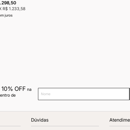
1.298,50
IX
R$ 1.233,58
em juros
10% OFF
a
na
Nome
dentro de
Dúvidas
Atendime