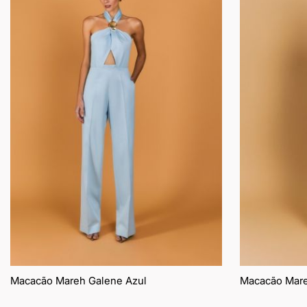
lista
de
desejos
Macacão Mareh Galene Azul
Macacão Mare