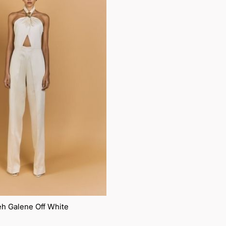
lista
de
desejos
h Galene Off White