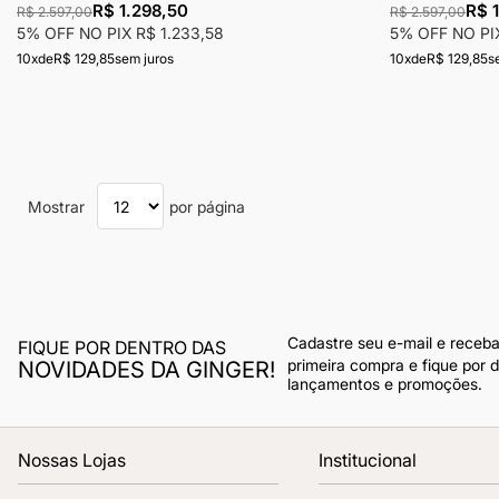
R$ 1.298,50
R$ 
R$ 2.597,00
R$ 2.597,00
5% OFF NO PIX
R$ 1.233,58
5% OFF NO P
10x
de
R$ 129,85
sem juros
10x
de
R$ 129,85
s
Mostrar
por página
Cadastre seu e-mail e receb
FIQUE POR DENTRO DAS
primeira compra e fique por 
NOVIDADES DA GINGER!
lançamentos e promoções.
Nossas Lojas
Institucional