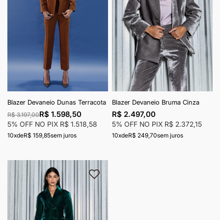
Blazer Devaneio Dunas Terracota
Blazer Devaneio Bruma Cinza
R$ 1.598,50
R$ 2.497,00
R$ 3.197,00
5% OFF NO PIX
R$ 1.518,58
5% OFF NO PIX
R$ 2.372,15
10x
de
R$ 159,85
sem juros
10x
de
R$ 249,70
sem juros
Adicionar à lista de desejos