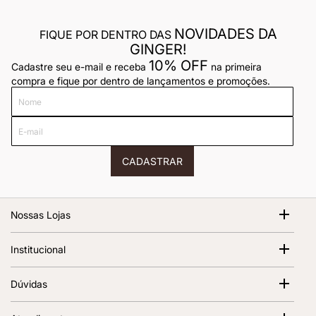
NOVIDADES DA
FIQUE POR DENTRO DAS
GINGER!
10% OFF
Cadastre seu e-mail e receba
na primeira
compra e fique por dentro de lançamentos e promoções.
Nome
E-
mail
CADASTRAR
Nossas Lojas
Shopping Cidade Jardim
Institucional
Av. Magalhães de Castro, 12000 - Morumbi São Paulo - SP,
05676-120 | 1º Piso
Sobre Nós
Dúvidas
Abrir no Google Maps
Ver todas as lojas
Termos de Uso
Política de Frete
Política de Privacidade