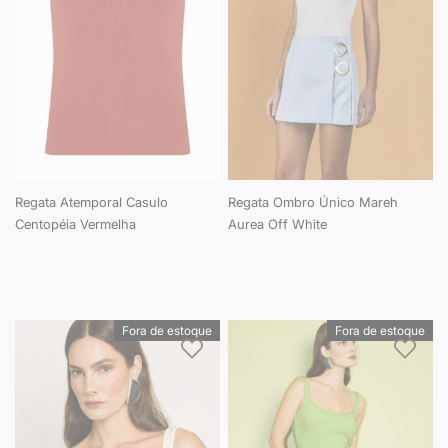
Regata Atemporal Casulo
Regata Ombro Único Mareh
Centopéia Vermelha
Aurea Off White
Fora de estoque
Fora de estoque
Adicionar à lista de desejos
Adici