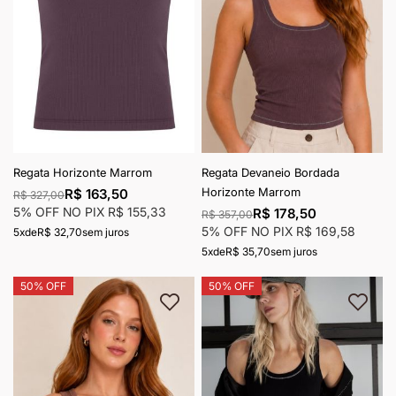
Regata Horizonte Marrom
Regata Devaneio Bordada
Horizonte Marrom
R$ 163,50
R$ 327,00
5% OFF NO PIX
R$ 155,33
R$ 178,50
R$ 357,00
5% OFF NO PIX
R$ 169,58
5x
de
R$ 32,70
sem juros
5x
de
R$ 35,70
sem juros
50% OFF
50% OFF
Adicionar à lista de desejos
Adici