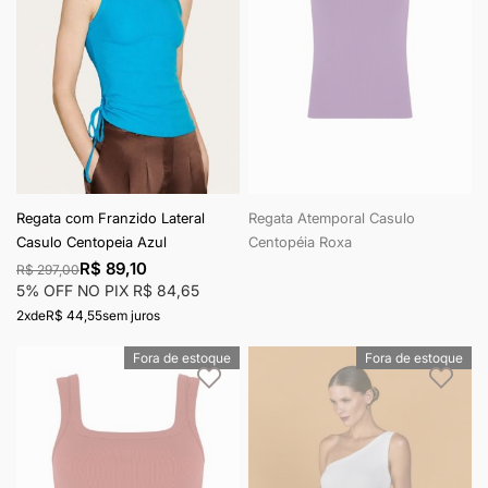
Regata com Franzido Lateral
Regata Atemporal Casulo
Casulo Centopeia Azul
Centopéia Roxa
R$ 89,10
R$ 297,00
5% OFF NO PIX
R$ 84,65
2x
de
R$ 44,55
sem juros
Fora de estoque
Fora de estoque
Adicionar à lista de desejos
Adici