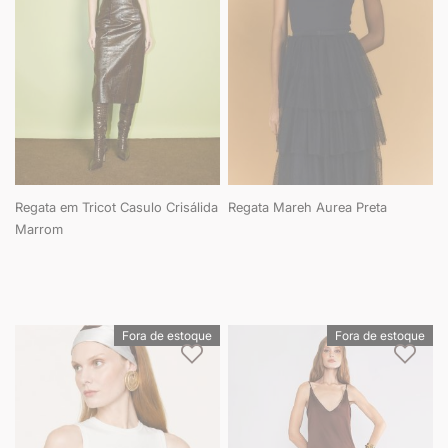
Regata em Tricot Casulo Crisálida
Regata Mareh Aurea Preta
Marrom
Fora de estoque
Fora de estoque
Adicionar à lista de desejos
Adici