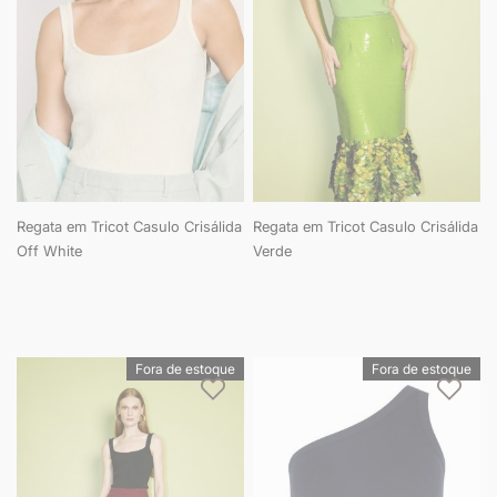
Regata em Tricot Casulo Crisálida
Regata em Tricot Casulo Crisálida
Off White
Verde
Fora de estoque
Fora de estoque
Adicionar à lista de desejos
Adici