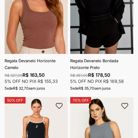
Regata Devaneio Horizonte
Regata Devaneio Bordada
Camelo
Horizonte Preto
R$ 163,50
R$ 178,50
R$ 327,00
R$ 357,00
5% OFF NO PIX
R$ 155,33
5% OFF NO PIX
R$ 169,58
5x
de
R$ 32,70
sem juros
5x
de
R$ 35,70
sem juros
50% OFF
70% OFF
Adicionar à lista de desejos
Adici