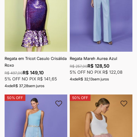
Regata em Tricot Casulo Crisálida
Regata Mareh Aurea Azul
Roxo
R$ 128,50
R$ 257,00
5% OFF NO PIX
R$ 122,08
R$ 149,10
R$ 497,00
5% OFF NO PIX
R$ 141,65
4x
de
R$ 32,13
sem juros
4x
de
R$ 37,28
sem juros
50% OFF
50% OFF
Adicionar à lista de desejos
Adici