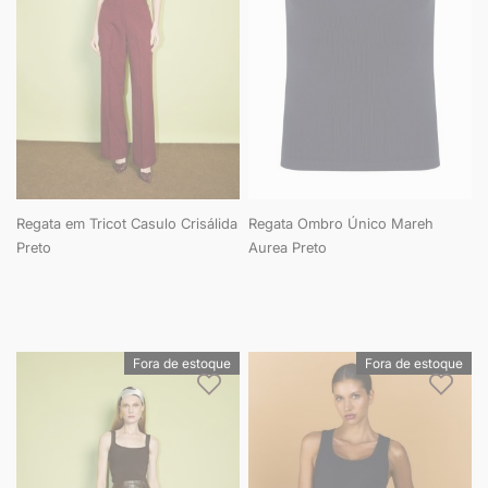
Regata em Tricot Casulo Crisálida
Regata Ombro Único Mareh
Preto
Aurea Preto
Fora de estoque
Fora de estoque
Adicionar à lista de desejos
Adici