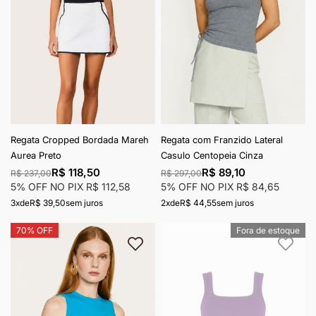
Regata Cropped Bordada Mareh
Regata com Franzido Lateral
Aurea Preto
Casulo Centopeia Cinza
R$ 118,50
R$ 89,10
R$ 237,00
R$ 297,00
5% OFF NO PIX
R$ 112,58
5% OFF NO PIX
R$ 84,65
3x
de
R$ 39,50
sem juros
2x
de
R$ 44,55
sem juros
70% OFF
Fora de estoque
Adicionar à lista de desejos
Adici