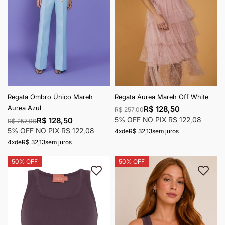
Regata Ombro Único Mareh
Regata Aurea Mareh Off White
Aurea Azul
R$ 128,50
R$ 257,00
5% OFF NO PIX
R$ 122,08
R$ 128,50
R$ 257,00
5% OFF NO PIX
R$ 122,08
4x
de
R$ 32,13
sem juros
4x
de
R$ 32,13
sem juros
50% OFF
50% OFF
Adicionar à lista de desejos
Adici