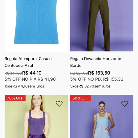
Regata Atemporal Casulo
Regata Devaneio Horizonte
Centopéia Azul
Bordo
R$ 44,10
R$ 163,50
R$ 147,00
R$ 327,00
5% OFF NO PIX
R$ 41,90
5% OFF NO PIX
R$ 155,33
1x
de
R$ 44,10
sem juros
5x
de
R$ 32,70
sem juros
70% OFF
50% OFF
Adicionar à lista de desejos
Adici