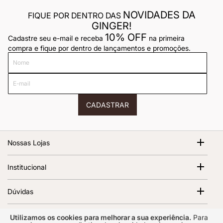
NOVIDADES DA
FIQUE POR DENTRO DAS
GINGER!
10% OFF
Cadastre seu e-mail e receba
na primeira
compra e fique por dentro de lançamentos e promoções.
Nome
E-
mail
CADASTRAR
Nossas Lojas
Shopping Cidade Jardim
Institucional
Av. Magalhães de Castro, 12000 - Morumbi São Paulo - SP,
05676-120 | 1º Piso
Sobre Nós
Dúvidas
Abrir no Google Maps
Ver todas as lojas
Termos de Uso
Política de Frete
Política de Privacidade
Atendimento
Utilizamos os cookies para melhorar a sua experiência.
Para
Trocas e Devoluções