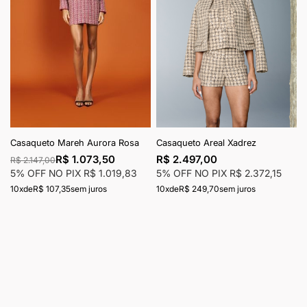
Casaqueto Mareh Aurora Rosa
Casaqueto Areal Xadrez
R$ 1.073,50
R$ 2.497,00
R$ 2.147,00
5% OFF NO PIX
R$ 1.019,83
5% OFF NO PIX
R$ 2.372,15
10x
de
R$ 107,35
sem juros
10x
de
R$ 249,70
sem juros