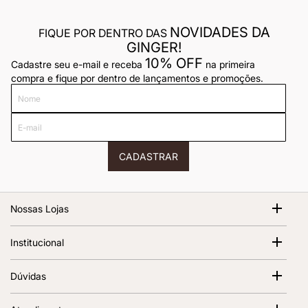
NOVIDADES DA
FIQUE POR DENTRO DAS
GINGER!
10% OFF
Cadastre seu e-mail e receba
na primeira
compra e fique por dentro de lançamentos e promoções.
Nome
E-
mail
CADASTRAR
Nossas Lojas
Shopping Cidade Jardim
Institucional
Av. Magalhães de Castro, 12000 - Morumbi São Paulo - SP,
05676-120 | 1º Piso
Sobre Nós
Dúvidas
Abrir no Google Maps
Ver todas as lojas
Termos de Uso
Política de Frete
Política de Privacidade