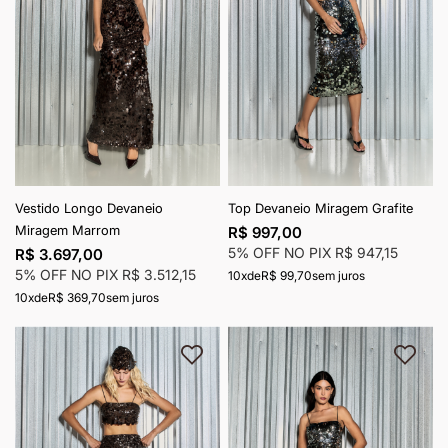
Vestido Longo Devaneio
Top Devaneio Miragem Grafite
Miragem Marrom
R$ 997,00
5% OFF NO PIX
R$ 947,15
R$ 3.697,00
5% OFF NO PIX
R$ 3.512,15
10x
de
R$ 99,70
sem juros
10x
de
R$ 369,70
sem juros
Adicionar à lista de desejos
Adici