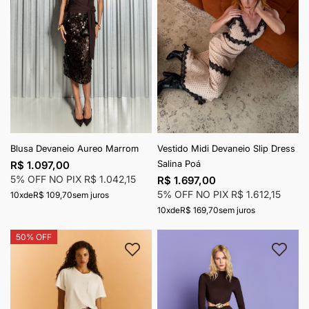
Blusa Devaneio Aureo Marrom
Vestido Midi Devaneio Slip Dress
Salina Poá
R$ 1.097,00
5% OFF NO PIX
R$ 1.042,15
R$ 1.697,00
5% OFF NO PIX
R$ 1.612,15
10x
de
R$ 109,70
sem juros
10x
de
R$ 169,70
sem juros
50% OFF
Adicionar à lista de desejos
Adici