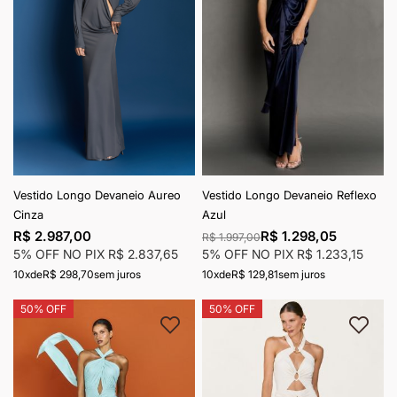
Vestido Longo Devaneio Aureo
Vestido Longo Devaneio Reflexo
Cinza
Azul
R$ 2.987,00
R$ 1.298,05
R$ 1.997,00
5% OFF NO PIX
R$ 2.837,65
5% OFF NO PIX
R$ 1.233,15
10x
de
R$ 298,70
sem juros
10x
de
R$ 129,81
sem juros
50% OFF
50% OFF
Adicionar à lista de desejos
Adici