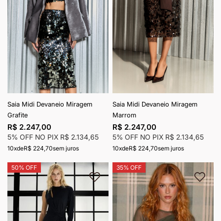
Saia Midi Devaneio Miragem
Saia Midi Devaneio Miragem
Grafite
Marrom
R$ 2.247,00
R$ 2.247,00
5% OFF NO PIX
R$ 2.134,65
5% OFF NO PIX
R$ 2.134,65
10x
de
R$ 224,70
sem juros
10x
de
R$ 224,70
sem juros
50% OFF
35% OFF
Adicionar à lista de desejos
Adici