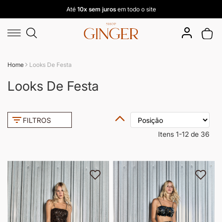
Até
10x sem juros
em todo o site
Pular
Buscar
para
Meu 
o
conteúdo
Home
Looks De Festa
Looks De Festa
Definir
FILTROS
Direção
Decrescente
Itens
1
-
12
de
36
Adicionar à lista de desejos
Adici