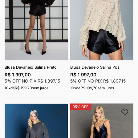
Blusa Devaneio Salina Preto
Blusa Devaneio Salina Poá
R$ 1.997,00
R$ 1.997,00
5% OFF NO PIX
R$ 1.897,15
5% OFF NO PIX
R$ 1.897,15
10x
de
R$ 199,70
sem juros
10x
de
R$ 199,70
sem juros
35% OFF
Adicionar à lista de desejos
Adici