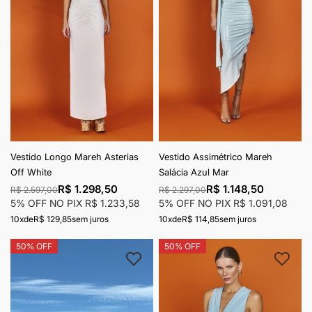
Vestido Longo Mareh Asterias
Vestido Assimétrico Mareh
Off White
Salácia Azul Mar
R$ 1.298,50
R$ 1.148,50
R$ 2.597,00
R$ 2.297,00
5% OFF NO PIX
R$ 1.233,58
5% OFF NO PIX
R$ 1.091,08
10x
de
R$ 129,85
sem juros
10x
de
R$ 114,85
sem juros
50% OFF
50% OFF
Adicionar à lista de desejos
Adici