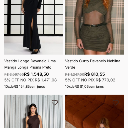
Vestido Longo Devaneio Uma
Vestido Curto Devaneio Neblina
Manga Longa Prisma Preto
Verde
R$ 1.548,50
R$ 810,55
R$ 3.097,00
R$ 1.247,00
5% OFF NO PIX
R$ 1.471,08
5% OFF NO PIX
R$ 770,02
10x
de
R$ 154,85
sem juros
10x
de
R$ 81,06
sem juros
Adicionar à lista de desejos
Adici