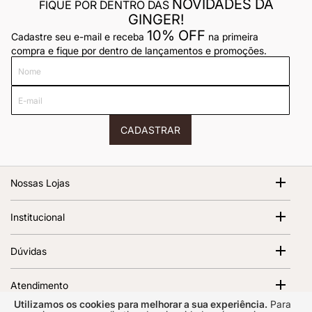
NOVIDADES DA
FIQUE POR DENTRO DAS
GINGER!
10% OFF
Cadastre seu e-mail e receba
na primeira
compra e fique por dentro de lançamentos e promoções.
Nome
E-
mail
CADASTRAR
Nossas Lojas
Shopping Cidade Jardim
Institucional
Av. Magalhães de Castro, 12000 - Morumbi São Paulo - SP,
05676-120 | 1º Piso
Sobre Nós
Dúvidas
Abrir no Google Maps
Ver todas as lojas
Termos de Uso
Política de Frete
Política de Privacidade
Atendimento
Trocas e Devoluções
Regulamento e Promoções
Utilizamos os cookies para melhorar a sua experiência.
Para
Segunda a sexta das 10h00 às 17h00 Prazo de resposta de