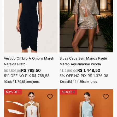
Vestido Ombro A Ombro Mareh
Blusa Capa Sem Manga Paetê
Nereida Preto
Mareh Aquamarine Pérola
R$ 798,50
R$ 1.448,50
R$ 1.597,00
R$ 2.897,00
5% OFF NO PIX
R$ 758,58
5% OFF NO PIX
R$ 1.376,08
10x
de
R$ 79,85
sem juros
10x
de
R$ 144,85
sem juros
50% OFF
50% OFF
Adicionar à lista de desejos
Adici