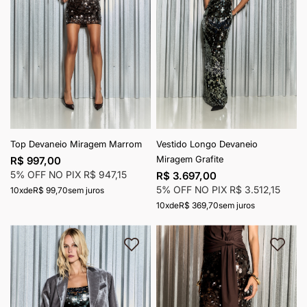
Top Devaneio Miragem Marrom
Vestido Longo Devaneio
Miragem Grafite
R$ 997,00
5% OFF NO PIX
R$ 947,15
R$ 3.697,00
5% OFF NO PIX
R$ 3.512,15
10x
de
R$ 99,70
sem juros
10x
de
R$ 369,70
sem juros
Adicionar à lista de desejos
Adici