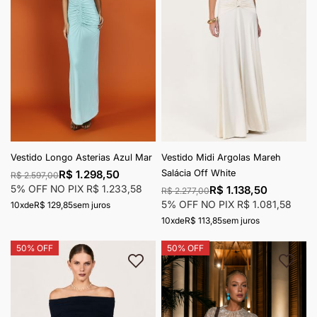
Vestido Longo Asterias Azul Mar
Vestido Midi Argolas Mareh
Salácia Off White
R$ 1.298,50
R$ 2.597,00
5% OFF NO PIX
R$ 1.233,58
R$ 1.138,50
R$ 2.277,00
5% OFF NO PIX
R$ 1.081,58
10x
de
R$ 129,85
sem juros
10x
de
R$ 113,85
sem juros
50% OFF
50% OFF
Adicionar à lista de desejos
Adici