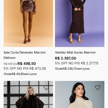
Saia Curta Devaneio Marrom
Vestido Midi Aureo Marrom
Delirium
R$ 2.397,00
5% OFF NO PIX
R$ 2.277,15
R$ 498,50
R$ 997,00
5% OFF NO PIX
R$ 473,58
10x
de
R$ 239,70
sem juros
10x
de
R$ 49,85
sem juros
Adicionar à lista de desejos
Adici