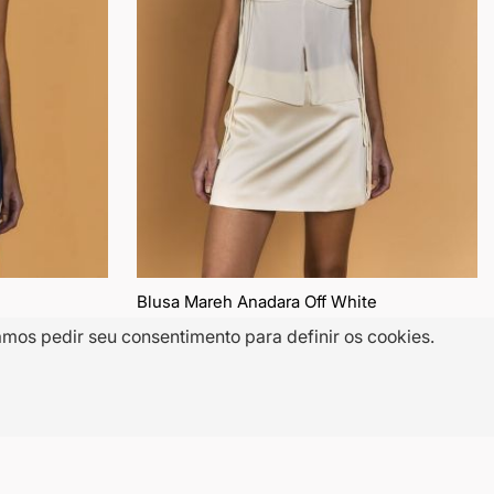
Blusa Mareh Anadara Off White
amos pedir seu consentimento para definir os cookies.
R$ 398,50
R$ 797,00
5% OFF NO PIX
R$ 378,58
10x
de
R$ 39,85
sem juros
50% OFF
Adicionar
Adic