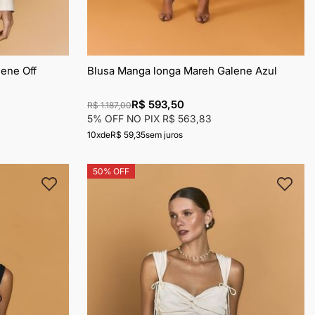
ene Off
Blusa Manga longa Mareh Galene Azul
R$ 593,50
R$ 1.187,00
5% OFF NO PIX
R$ 563,83
10x
de
R$ 59,35
sem juros
50% OFF
Adicionar
Adic
à
à
lista
lista
de
de
desejos
dese