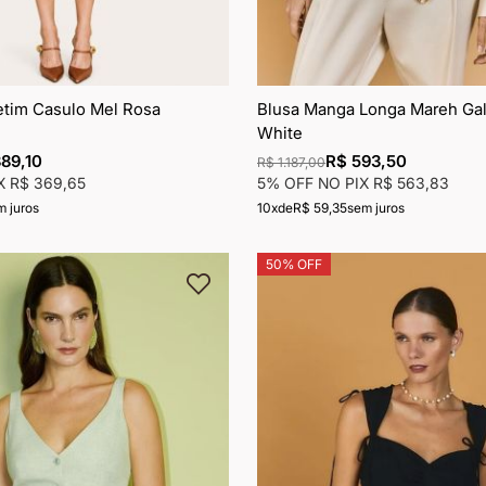
tim Casulo Mel Rosa
Blusa Manga Longa Mareh Gal
White
89,10
R$ 593,50
R$ 1.187,00
IX
R$ 369,65
5% OFF NO PIX
R$ 563,83
m juros
10x
de
R$ 59,35
sem juros
50% OFF
Adicionar
à
lista
de
desejos