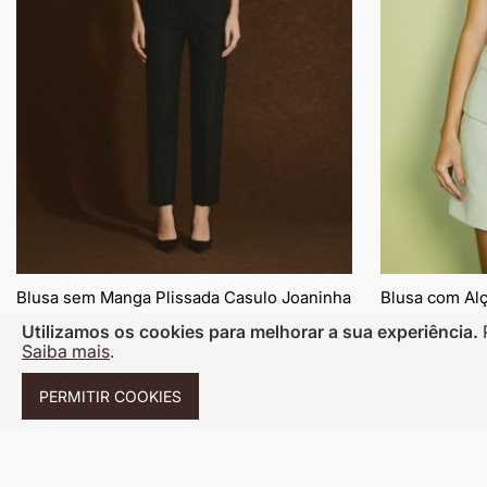
Blusa sem Manga Plissada Casulo Joaninha
Blusa com Alç
Preta
Utilizamos os cookies para melhorar a sua experiência.
R$ 311,10
R$ 29
Saiba mais
.
R$ 1.037,00
R$ 997,00
5% OFF NO PIX
R$ 295,55
5% OFF NO P
PERMITIR COOKIES
10x
de
R$ 31,11
sem juros
9x
de
R$ 33,23
sem
70% OFF
70% OFF
Adicionar