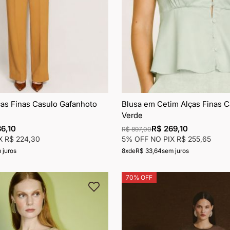
ças Finas Casulo Gafanhoto
Blusa em Cetim Alças Finas C
Verde
6,10
R$ 269,10
R$ 897,00
IX
R$ 224,30
5% OFF NO PIX
R$ 255,65
 juros
8x
de
R$ 33,64
sem juros
70% OFF
Adicionar
à
lista