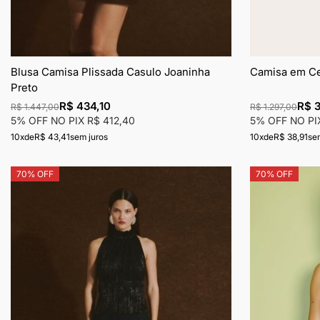
Blusa Camisa Plissada Casulo Joaninha
Camisa em Ce
Preto
R$ 434,10
R$ 3
R$ 1.447,00
R$ 1.297,00
5% OFF NO PIX
R$ 412,40
5% OFF NO P
10x
de
R$ 43,41
sem juros
10x
de
R$ 38,91
se
70% OFF
70% OFF
Adicionar
à
lista
de
desejos