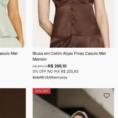
asulo Mel
Blusa em Cetim Alças Finas Casulo Mel
Marrom
R$ 269,10
R$ 897,00
5% OFF NO PIX
R$ 255,65
8x
de
R$ 33,64
sem juros
70% OFF
Adicionar
Adic
à
à
lista
lista