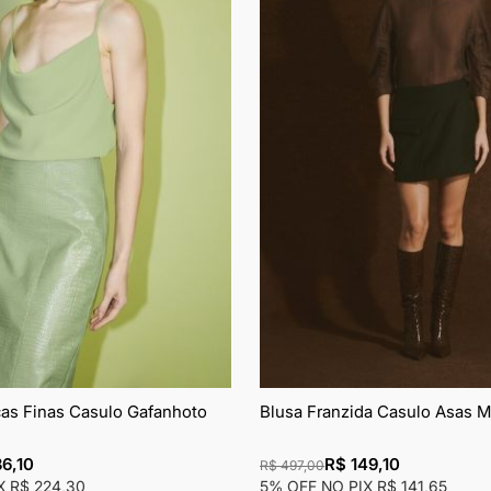
de
desejos
ças Finas Casulo Gafanhoto
Blusa Franzida Casulo Asas 
6,10
R$ 149,10
R$ 497,00
IX
R$ 224,30
5% OFF NO PIX
R$ 141,65