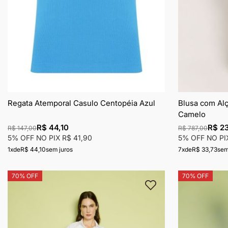
Regata Atemporal Casulo Centopéia Azul
Blusa com Al
Camelo
R$ 44,10
R$ 23
R$ 147,00
R$ 787,00
5% OFF NO PIX
R$ 41,90
5% OFF NO P
1x
de
R$ 44,10
sem juros
7x
de
R$ 33,73
sem
70% OFF
70% OFF
Adicionar
à
lista