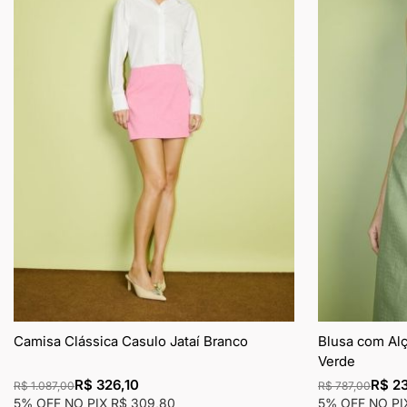
de
desejos
Camisa Clássica Casulo Jataí Branco
Blusa com Al
Verde
R$ 326,10
R$ 23
R$ 1.087,00
R$ 787,00
5% OFF NO PIX
R$ 309,80
5% OFF NO P