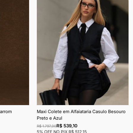
de
de
desejos
dese
Marrom
Maxi Colete em Alfaiataria Casulo Besouro
Preto e Azul
R$ 539,10
R$ 1.797,00
5% OFF NO PIX
R$ 512,15