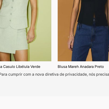
a Casulo Libélula Verde
Blusa Mareh Anadara Preto
Para cumprir com a nova diretiva de privacidade, nós precis
9,10
R$ 398,50
R$ 797,00
IX
R$ 284,15
5% OFF NO PIX
R$ 378,58
 juros
10x
de
R$ 39,85
sem juros
50% OFF
Adicionar