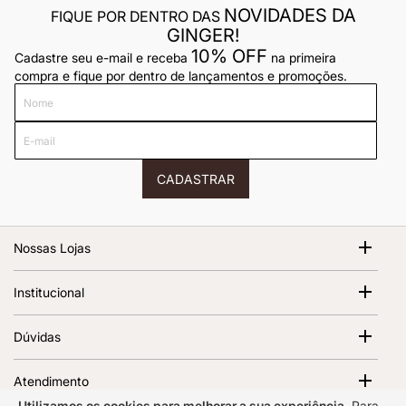
NOVIDADES DA
FIQUE POR DENTRO DAS
GINGER!
10% OFF
Cadastre seu e-mail e receba
na primeira
compra e fique por dentro de lançamentos e promoções.
Nome
E-
mail
CADASTRAR
Nossas Lojas
Shopping Cidade Jardim
Institucional
Av. Magalhães de Castro, 12000 - Morumbi São Paulo - SP,
05676-120 | 1º Piso
Sobre Nós
Dúvidas
Abrir no Google Maps
Ver todas as lojas
Termos de Uso
Política de Frete
Política de Privacidade
Atendimento
Trocas e Devoluções
Regulamento e Promoções
Utilizamos os cookies para melhorar a sua experiência.
Para