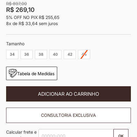
imagens
R$ 897,00
R$ 269,10
5% OFF NO PIX
R$ 255,65
8x
de
R$ 33,64
sem juros
Tamanho
34
36
38
40
42
44
Tabela de Medidas
ADICIONAR AO CARRINHO
CONSULTORIA EXCLUSIVA
Calcular frete e
OK