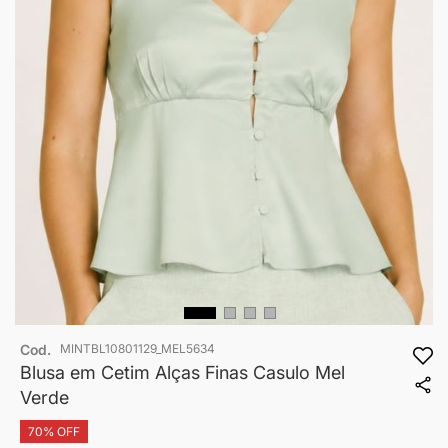
Saltar
Cod.
MINTBL10801129_MEL5634
para
o
Blusa em Cetim Alças Finas Casulo Mel
início
Verde
da
Galeria
70% OFF
de