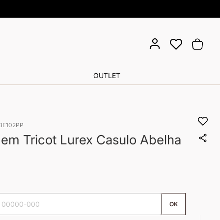
Pula
Meu Ca
para
o
cont
OUTLET
BE102PP
 em Tricot Lurex Casulo Abelha
OK