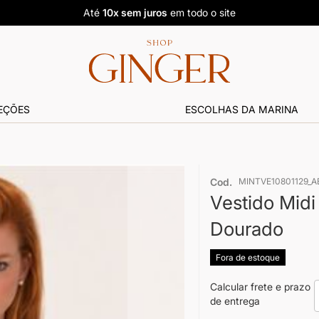
Até
10x sem juros
em todo o site
EÇÕES
ESCOLHAS DA MARINA
Cod.
MINTVE10801129_A
Vestido Midi
Dourado
Fora de estoque
Calcular frete e prazo
de entrega