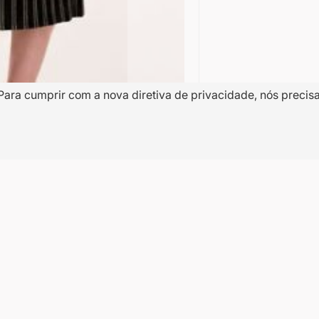
Para cumprir com a nova diretiva de privacidade, nós precis
10% OFF
a
na
Nome
dentro de