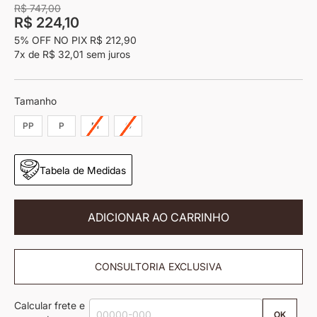
imagens
R$ 747,00
R$ 224,10
5% OFF NO PIX
R$ 212,90
7x
de
R$ 32,01
sem juros
Tamanho
PP
P
M
G
Tabela de Medidas
ADICIONAR AO CARRINHO
CONSULTORIA EXCLUSIVA
Calcular frete e
OK