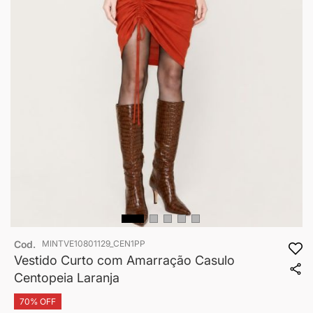
Saltar
Cod.
MINTVE10801129_CEN1PP
para
o
Vestido Curto com Amarração Casulo
início
Centopeia Laranja
da
Galeria
70% OFF
de