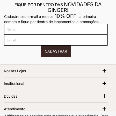
NOVIDADES DA
FIQUE POR DENTRO DAS
GINGER!
10% OFF
Cadastre seu e-mail e receba
na primeira
compra e fique por dentro de lançamentos e promoções.
Nome
E-
mail
CADASTRAR
Nossas Lojas
Shopping Cidade Jardim
Institucional
Av. Magalhães de Castro, 12000 - Morumbi São Paulo - SP,
05676-120 | 1º Piso
Sobre Nós
Dúvidas
Abrir no Google Maps
Ver todas as lojas
Termos de Uso
Política de Frete
Política de Privacidade
Atendimento
Trocas e Devoluções
Regulamento e Promoções
Utilizamos os cookies para melhorar a sua experiência.
Para