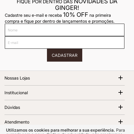
NOVIDADES DA
FIQUE POR DENTRO DAS
GINGER!
10% OFF
Cadastre seu e-mail e receba
na primeira
compra e fique por dentro de lançamentos e promoções.
Nome
E-
mail
CADASTRAR
Nossas Lojas
Shopping Cidade Jardim
Institucional
Av. Magalhães de Castro, 12000 - Morumbi São Paulo - SP,
05676-120 | 1º Piso
Sobre Nós
Dúvidas
Abrir no Google Maps
Ver todas as lojas
Termos de Uso
Política de Frete
Política de Privacidade
Atendimento
Trocas e Devoluções
Regulamento e Promoções
Utilizamos os cookies para melhorar a sua experiência.
Para
Segunda a sexta das 10h00 às 17h00 Prazo de resposta de