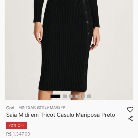
Saltar
Cod.
MINTSA10801129_MAR2PP
para
o
Saia Midi em Tricot Casulo Mariposa Preto
início
da
70% OFF
Galeria
R$ 1.347,00
de