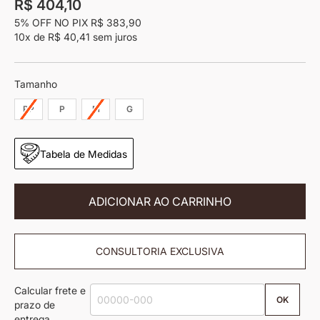
R$ 404,10
imagens
5% OFF NO PIX
R$ 383,90
10x
de
R$ 40,41
sem juros
Tamanho
PP
P
M
G
Tabela de Medidas
ADICIONAR AO CARRINHO
CONSULTORIA EXCLUSIVA
Calcular frete e
OK
prazo de
entrega