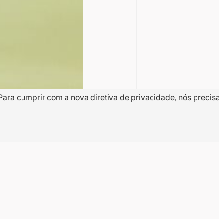
Para cumprir com a nova diretiva de privacidade, nós precis
10% OFF
a
na
Nome
dentro de