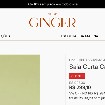
Até
10x sem juros
em todo o site
EÇÕES
ESCOLHAS DA MARINA
Cod.
MINTSA10801129_L
Saia Curta C
70% OFF
R$ 997,00
R$ 299,10
5% OFF NO PIX
R$ 284
9x
de
R$ 33,23
sem ju