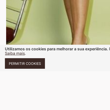
Utilizamos os cookies para melhorar a sua experiência.
Saiba mais
.
PERMITIR COOKIES
Saltar
para
o
Cadastre seu e-mail e receb
FIQUE POR DENTRO DAS
início
primeira compra e fique por 