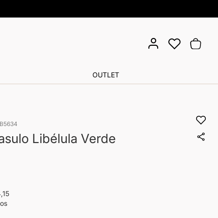
Pula
Meu Ca
para
o
cont
OUTLET
IB5634
asulo Libélula Verde
,15
ros