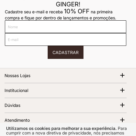
GINGER!
10% OFF
Cadastre seu e-mail e receba
na primeira
compra e fique por dentro de lançamentos e promoções.
Nome
E-
mail
CADASTRAR
Nossas Lojas
Shopping Cidade Jardim
Institucional
Av. Magalhães de Castro, 12000 - Morumbi São Paulo - SP,
05676-120 | 1º Piso
Sobre Nós
Dúvidas
Abrir no Google Maps
Ver todas as lojas
Termos de Uso
Política de Frete
Política de Privacidade
Atendimento
Trocas e Devoluções
Regulamento e Promoções
Utilizamos os cookies para melhorar a sua experiência.
Para
Segunda a sexta das 10h00 às 17h00 Prazo de resposta de
Como cuidar do seu vinil
cumprir com a nova diretiva de privacidade, nós precisamos
Certificados