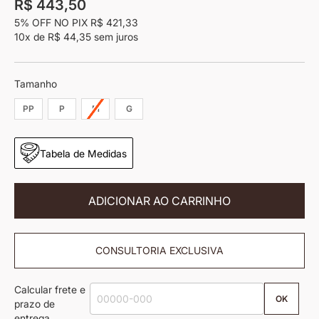
R$ 443,50
imagens
5% OFF NO PIX
R$ 421,33
10x
de
R$ 44,35
sem juros
Tamanho
PP
P
M
G
Tabela de Medidas
ADICIONAR AO CARRINHO
CONSULTORIA EXCLUSIVA
Calcular frete e
OK
prazo de
entrega