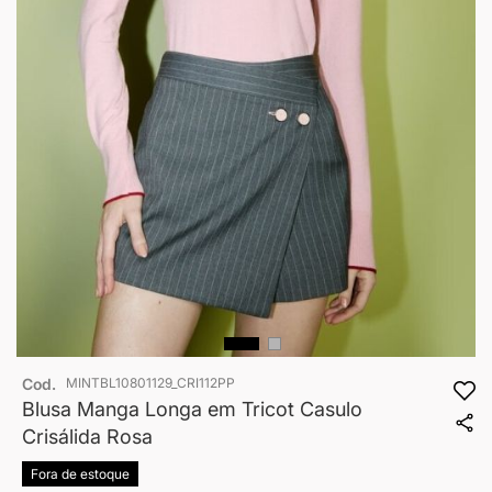
Saltar
Cod.
MINTBL10801129_CRI112PP
para
o
Blusa Manga Longa em Tricot Casulo
início
Crisálida Rosa
da
Galeria
Fora de estoque
de