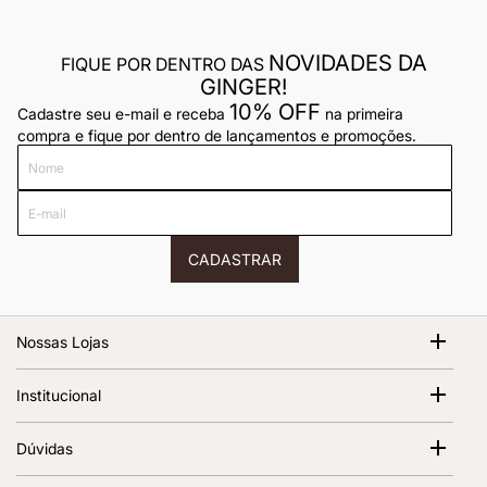
NOVIDADES DA
FIQUE POR DENTRO DAS
GINGER!
10% OFF
Cadastre seu e-mail e receba
na primeira
compra e fique por dentro de lançamentos e promoções.
Nome
E-
mail
CADASTRAR
Nossas Lojas
Shopping Cidade Jardim
Institucional
Av. Magalhães de Castro, 12000 - Morumbi São Paulo - SP,
05676-120 | 1º Piso
Sobre Nós
Dúvidas
Abrir no Google Maps
Ver todas as lojas
Termos de Uso
Política de Frete