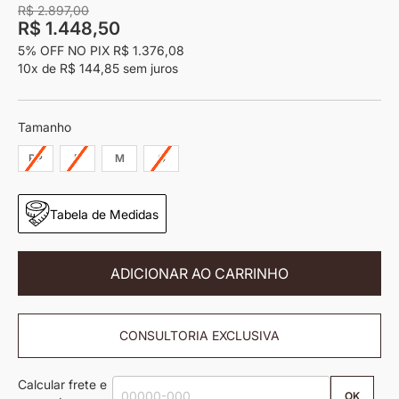
imagens
R$ 2.897,00
R$ 1.448,50
5% OFF NO PIX
R$ 1.376,08
10x
de
R$ 144,85
sem juros
Tamanho
PP
P
M
G
Tabela de Medidas
ADICIONAR AO CARRINHO
CONSULTORIA EXCLUSIVA
Calcular frete e
OK