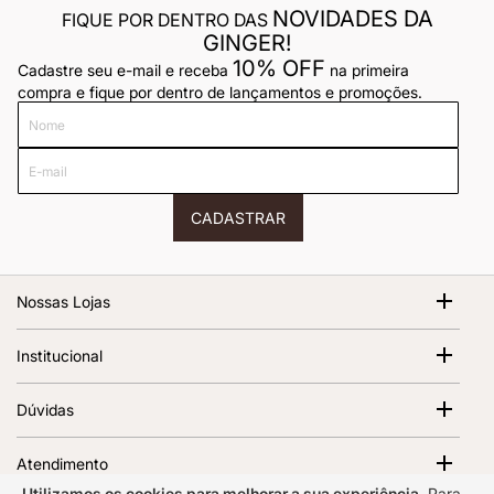
NOVIDADES DA
FIQUE POR DENTRO DAS
GINGER!
10% OFF
Cadastre seu e-mail e receba
na primeira
compra e fique por dentro de lançamentos e promoções.
Nome
E-
mail
CADASTRAR
Nossas Lojas
Shopping Cidade Jardim
Institucional
Av. Magalhães de Castro, 12000 - Morumbi São Paulo - SP,
05676-120 | 1º Piso
Sobre Nós
Dúvidas
Abrir no Google Maps
Ver todas as lojas
Termos de Uso
Política de Frete
Política de Privacidade
Atendimento
Trocas e Devoluções
Regulamento e Promoções
Utilizamos os cookies para melhorar a sua experiência.
Para