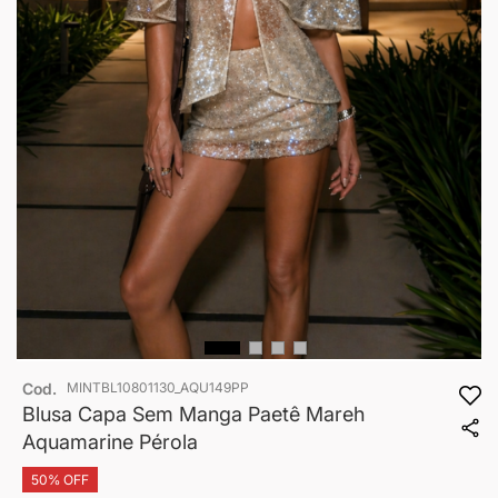
Saltar
Cod.
MINTBL10801130_AQU149PP
para
o
Blusa Capa Sem Manga Paetê Mareh
início
Aquamarine Pérola
da
Galeria
50% OFF
de