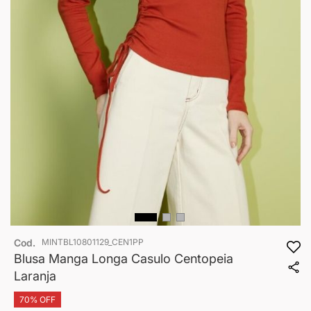
Saltar
Cod.
MINTBL10801129_CEN1PP
para
o
Blusa Manga Longa Casulo Centopeia
início
Laranja
da
Galeria
70% OFF
de