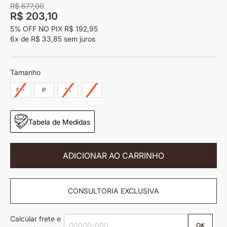
imagens
R$ 677,00
R$ 203,10
5% OFF NO PIX
R$ 192,95
6x
de
R$ 33,85
sem juros
Tamanho
PP
P
M
G
Tabela de Medidas
ADICIONAR AO CARRINHO
CONSULTORIA EXCLUSIVA
Calcular frete e
OK