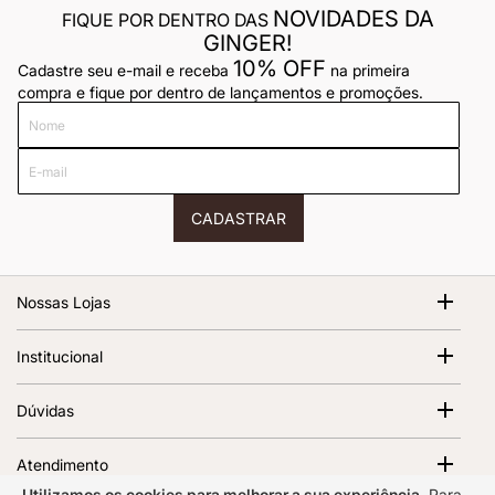
NOVIDADES DA
FIQUE POR DENTRO DAS
GINGER!
10% OFF
Cadastre seu e-mail e receba
na primeira
compra e fique por dentro de lançamentos e promoções.
Nome
E-
mail
CADASTRAR
Nossas Lojas
Shopping Cidade Jardim
Institucional
Av. Magalhães de Castro, 12000 - Morumbi São Paulo - SP,
05676-120 | 1º Piso
Sobre Nós
Dúvidas
Abrir no Google Maps
Ver todas as lojas
Termos de Uso
Política de Frete
Política de Privacidade
Atendimento
Trocas e Devoluções
Regulamento e Promoções
Utilizamos os cookies para melhorar a sua experiência.
Para