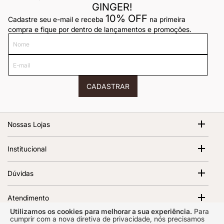
GINGER!
10% OFF
Cadastre seu e-mail e receba
na primeira
compra e fique por dentro de lançamentos e promoções.
Nome
E-
mail
CADASTRAR
Nossas Lojas
Shopping Cidade Jardim
Institucional
Av. Magalhães de Castro, 12000 - Morumbi São Paulo - SP,
05676-120 | 1º Piso
Sobre Nós
Dúvidas
Abrir no Google Maps
Ver todas as lojas
Termos de Uso
Política de Frete
Política de Privacidade
Atendimento
Trocas e Devoluções
Regulamento e Promoções
Utilizamos os cookies para melhorar a sua experiência.
Para
Segunda a sexta das 10h00 às 17h00 Prazo de resposta de
Como cuidar do seu vinil
cumprir com a nova diretiva de privacidade, nós precisamos
Certificados