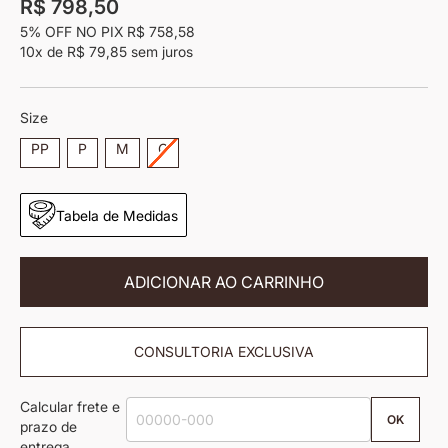
R$ 798,50
imagens
5% OFF NO PIX
R$ 758,58
10x
de
R$ 79,85
sem juros
Size
PP
P
M
G
Tabela de Medidas
ADICIONAR AO CARRINHO
CONSULTORIA EXCLUSIVA
Calcular frete e
OK
prazo de
entrega