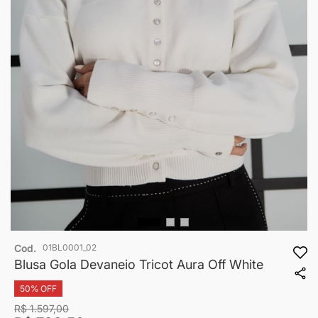
Saltar
Cod.
01BL0001_02
para
o
Blusa Gola Devaneio Tricot Aura Off White
início
da
50% OFF
Galeria
R$ 1.597,00
de