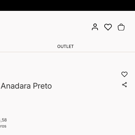
Pula
Meu Ca
para
o
cont
OUTLET
 Anadara Preto
,58
uros