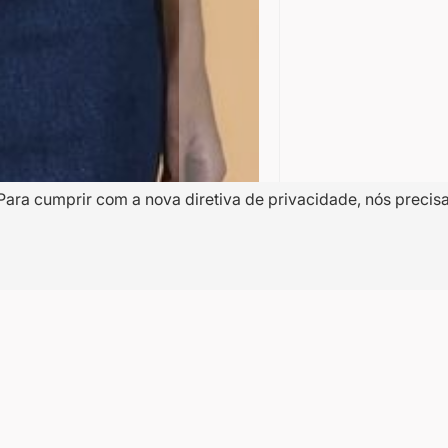
Para cumprir com a nova diretiva de privacidade, nós precis
10% OFF
a
na
Nome
dentro de