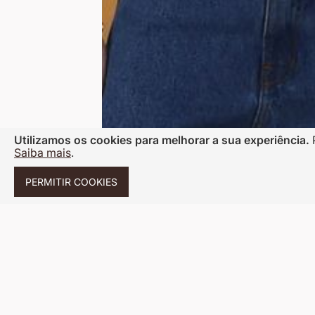
Utilizamos os cookies para melhorar a sua experiência.
Saiba mais
.
PERMITIR COOKIES
Saltar
para
o
Cadastre seu e-mail e receb
FIQUE POR DENTRO DAS
início
primeira compra e fique por 