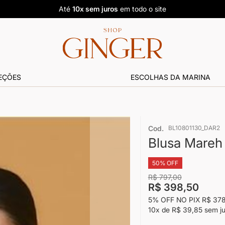
Até
10x sem juros
em todo o site
EÇÕES
ESCOLHAS DA MARINA
Cod.
BL10801130_DAR2
Blusa Mareh
50% OFF
R$ 797,00
R$ 398,50
5% OFF NO PIX
R$ 378
10x
de
R$ 39,85
sem j