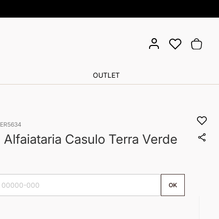
Pula
Meu Ca
para
o
cont
OUTLET
TER5634
lfaiataria Casulo Terra Verde
OK