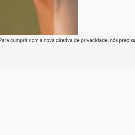
Para cumprir com a nova diretiva de privacidade, nós precis
10% OFF
a
na
Nome
dentro de